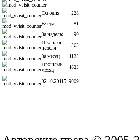
Сегодня
228
Вчера
81
За наделю
490
Прошлая
1363
неделя
За месяц
1128
Прошлый
4623
месяц
с
02.10.2011
549009
г.
Авторские права © 2005-2