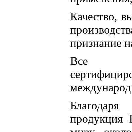
Качество, в
производст
признание н
Все пр
сертифиц
международн
Благодар
продукция 
миру, окол