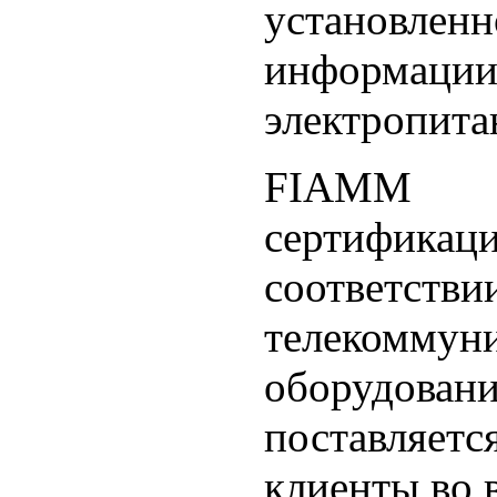
установл
информа
электропита
FIAMM по
сертифик
соответ
телекоммуни
оборудова
поставляет
клиенты во 