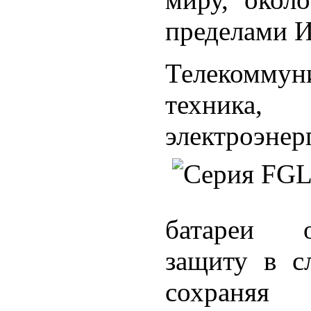
пределами И
Телекомму
техника, 
электроэне
батареи о
защиту в с
сохраня