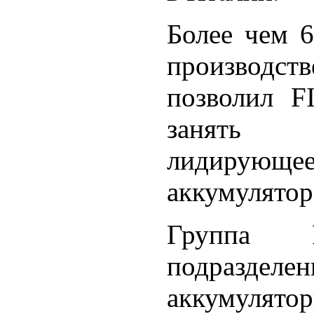
Более чем 6
производст
позволи
л F
занять
лидирующее
аккумулятор
Группа 
подразде
аккумулято